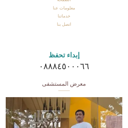
معلومات عنا
خدماتنا
اتصل بنا
إبداء تحفظ
٠٨٨٨٤٥٠٠٠٦٦
معرض المستشفى