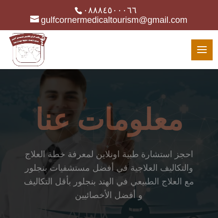
٠٨٨٨٤٥٠٠٠٦٦
gulfcornermedicaltourism@gmail.com
معلومات عنا
احجز استشارة طبية اونلاين لمعرفة خطة العلاج
والتكاليف العلاجية في أفضل مستشفيات بنجلور
مع العلاج الطبيعي في الهند بنجلور بأقل التكاليف
و أفضل الأخصائيين