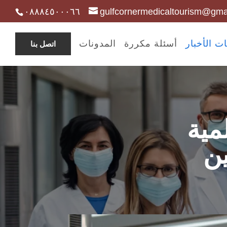
٠٨٨٨٤٥٠٠٠٦٦
gulfcornermedicaltourism@gma
ت الأخبار
أسئلة مكررة
المدونات
اتصل بنا
مية
ن