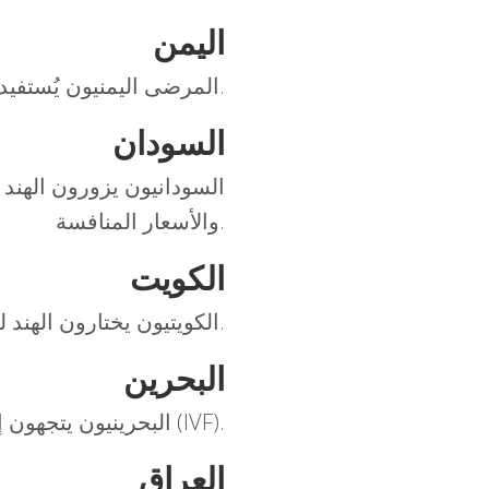
اليمن
المرضى اليمنيون يُستفيدون من التكلفة المعقولة للعلاجات المعقدة مثل زراعة الكبد وعلاج الأورام.
السودان
السودانيون يزورون الهند
والأسعار المنافسة.
الكويت
الكويتيون يختارون الهند لجودة الرعاية في مجالات مثل الجراحة التجميلية وطب الأسنان.
البحرين
البحرينيون يتجهون إلى الهند للعلاجات الشاملة مثل تقنيات التخصيب المساعد (IVF).
العراق