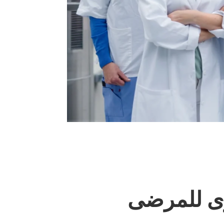
توى للمرضى