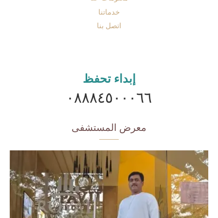
خدماتنا
اتصل بنا
إبداء تحفظ
٠٨٨٨٤٥٠٠٠٦٦
معرض المستشفى