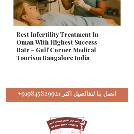
Best Infertility Treatment In
Oman With Highest Success
Rate – Gulf Corner Medical
Tourism Bangalore India
اتصل بنا لتفالصيل اكثر
+919845829921