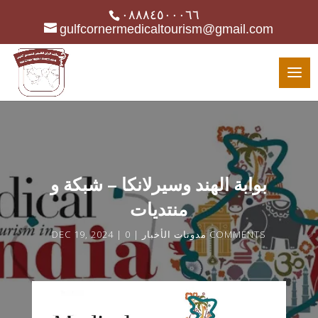
٠٨٨٨٤٥٠٠٠٦٦
gulfcornermedicaltourism@gmail.com
بوابة الهند وسيرلانكا – شبكة و
منتديات
0 COMMENTS
مدونات الأخبار
DEC 19, 2024