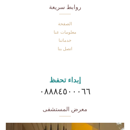
روابط سريعة
الصفحة
معلومات عنا
خدماتنا
اتصل بنا
إبداء تحفظ
٠٨٨٨٤٥٠٠٠٦٦
معرض المستشفى