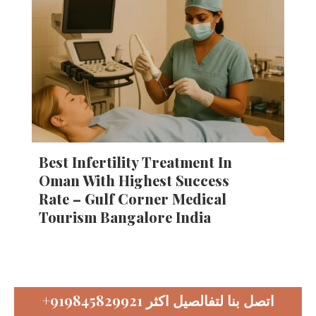
Best Infertility Treatment In
Oman With Highest Success
Rate – Gulf Corner Medical
Tourism Bangalore India
اتصل بنا لتفالصيل اكثر
+919845829921