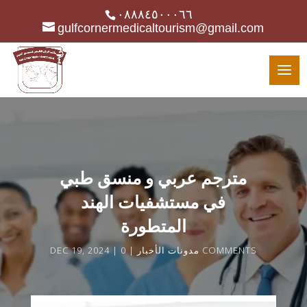
٠٨٨٨٤٥٠٠٠٦٦
gulfcornermedicaltourism@gmail.com
مترجم عربي و منسق طبي
في مستشفيات الهند
المتطورة
0 COMMENTS
مدونات الأخبار
DEC 19, 2024