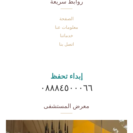
روابط سريعة
الصفحة
معلومات عنا
خدماتنا
اتصل بنا
إبداء تحفظ
٠٨٨٨٤٥٠٠٠٦٦
معرض المستشفى