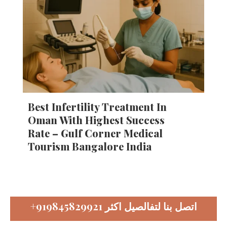
Best Infertility Treatment In
Oman With Highest Success
Rate – Gulf Corner Medical
Tourism Bangalore India
اتصل بنا لتفالصيل اكثر
+919845829921