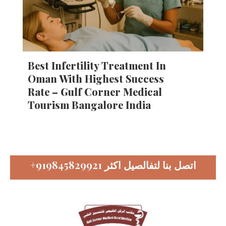
Best Infertility Treatment In
Oman With Highest Success
Rate – Gulf Corner Medical
Tourism Bangalore India
+919845829921
اتصل بنا لتفالصيل اكثر