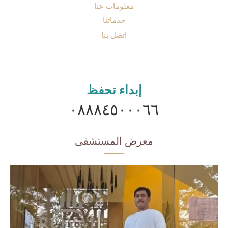
معلومات عنا
خدماتنا
اتصل بنا
إبداء تحفظ
٠٨٨٨٤٥٠٠٠٦٦
معرض المستشفى