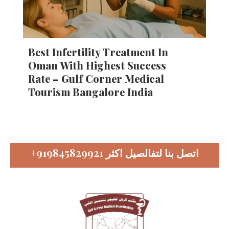
Best Infertility Treatment In
Oman With Highest Success
Rate – Gulf Corner Medical
Tourism Bangalore India
+919845829921
اتصل بنا لتفالصيل اكثر