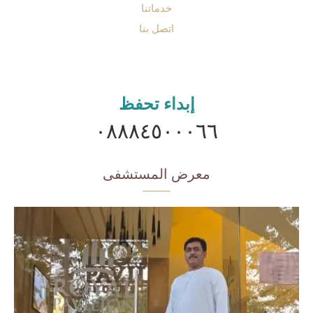
خدماتنا
اتصل بنا
إبداء تحفظ
٠٨٨٨٤٥٠٠٠٦٦
معرض المستشفى