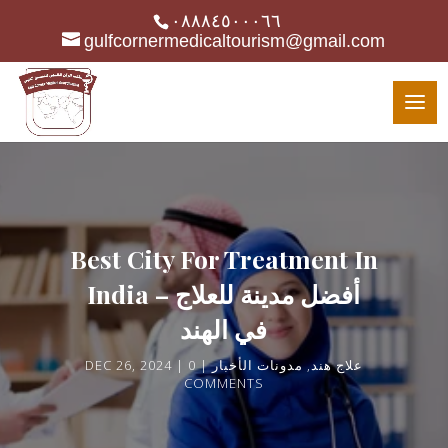
٠٨٨٨٤٥٠٠٠٦٦
gulfcornermedicaltourism@gmail.com
Best City For Treatment In
India – أفضل مدينة للعلاج
في الهند
DEC 26, 2024
0
مدونات الأخبار
,
علاج هند
COMMENTS