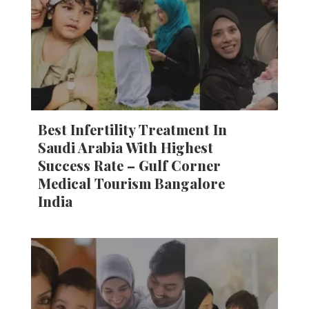
Best Infertility Treatment In
Saudi Arabia With Highest
Success Rate – Gulf Corner
Medical Tourism Bangalore
India