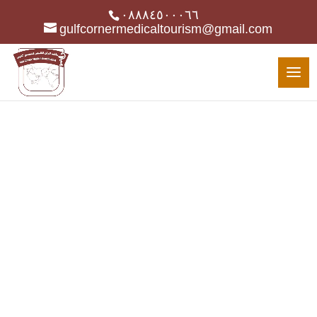
٠٨٨٨٤٥٠٠٠٦٦
gulfcornermedicaltourism@gmail.com
BLOG LIST VIEW
Latest News
Gumbo beet greens corn soko endive
gumbo gourd. Parsley shallot courgette