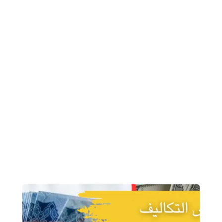
tatsoi pea sprouts fava bean collard greens
dandelion okra wakame tomato.