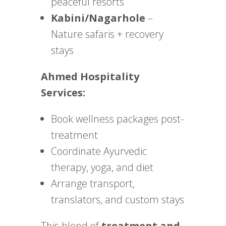
peaceful resorts
Kabini/Nagarhole
–
Nature safaris + recovery
stays
Ahmed Hospitality
Services:
Book wellness packages post-
treatment
Coordinate Ayurvedic
therapy, yoga, and diet
Arrange transport,
translators, and custom stays
This blend of
treatment and