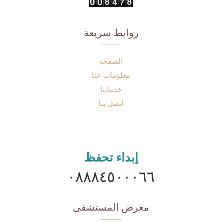
روابط سريعة
الصفحة
معلومات عنا
خدماتنا
اتصل بنا
إبداء تحفظ
٠٨٨٨٤٥٠٠٠٦٦
معرض المستشفى