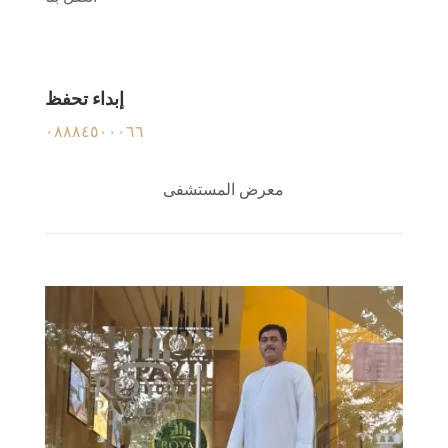
إبداء تحفظ
٠٨٨٨٤٥٠٠٠٦٦
معرض المستشفى