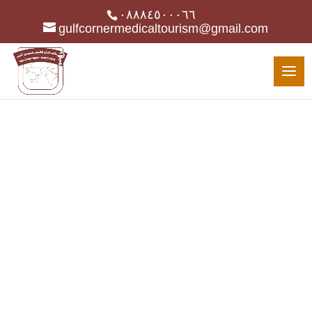
٠٨٨٨٤٥٠٠٠٦٦
gulfcornermedicaltourism@gmail.com
BLOG LIST VIEW
Latest News
Gumbo beet greens corn soko endive
gumbo gourd. Parsley shallot courgette
tatsoi pea sprouts fava bean collard greens