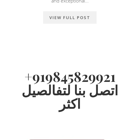
and exceptional...
VIEW FULL POST
+919845829921
اتصل بنا لتفالصيل
اكثر