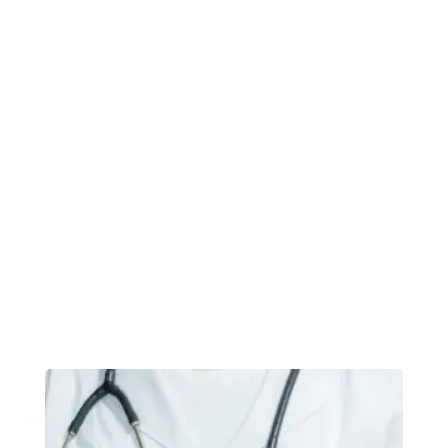
dandelion okra wakame tomato.